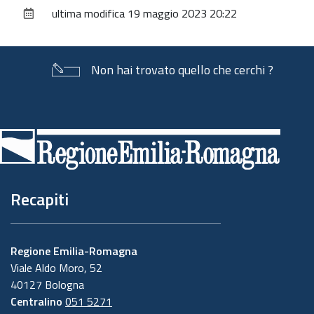
sul
ultima modifica
19 maggio 2023 20:22
documento
Non hai trovato quello che cerchi ?
Piè
di
pagina
Recapiti
Regione Emilia-Romagna
Viale Aldo Moro, 52
40127 Bologna
Centralino
051 5271