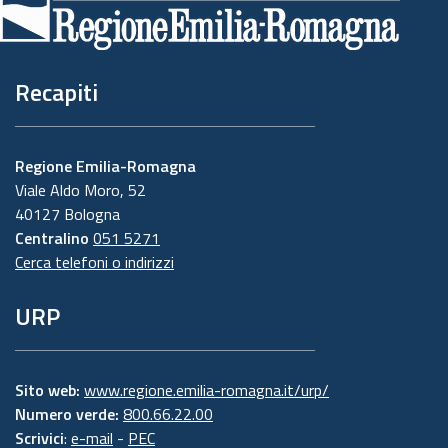
pagina
Recapiti
Regione Emilia-Romagna
Viale Aldo Moro, 52
40127 Bologna
Centralino
051 5271
Cerca telefoni o indirizzi
URP
Sito web:
www.regione.emilia-romagna.it/urp/
Numero verde:
800.66.22.00
Scrivici
:
e-mail
-
PEC