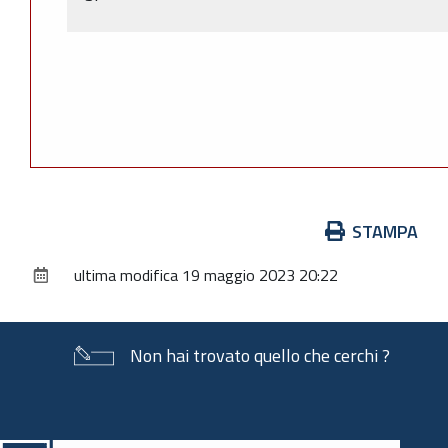
Azioni
STAMPA
sul
ultima modifica
19 maggio 2023 20:22
documento
Non hai trovato quello che cerchi ?
Piè
di