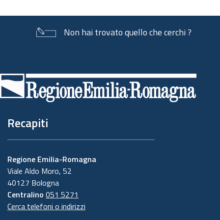
Non hai trovato quello che cerchi ?
Piè
di
pagina
Recapiti
Regione Emilia-Romagna
Viale Aldo Moro, 52
40127 Bologna
Centralino
051 5271
Cerca telefoni o indirizzi