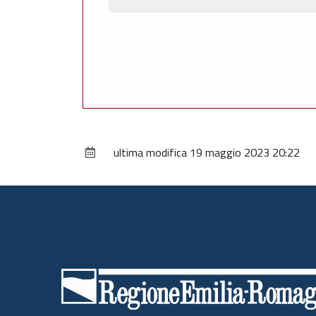
ultima modifica
19 maggio 2023 20:22
Piè
di
pagina