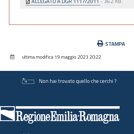
ALLEGATO A DGR 1117/2011
-
36.2 KB
Azioni
STAMPA
sul
ultima modifica
19 maggio 2023 20:22
documento
Non hai trovato quello che cerchi ?
Piè
di
pagina