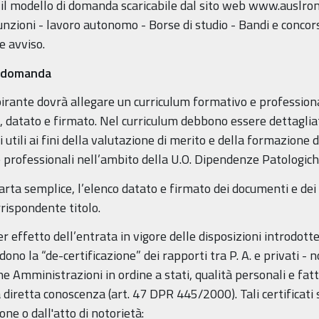
are il modello di domanda scaricabile dal sito web www.auslr
unzioni - lavoro autonomo - Borse di studio - Bandi e concorsi
e avviso.
a domanda
irante dovrà allegare un curriculum formativo e professiona
0, datato e firmato. Nel curriculum debbono essere dettaglia
utili ai fini della valutazione di merito e della formazione 
professionali nell’ambito della U.O. Dipendenze Patologich
arta semplice, l’elenco datato e firmato dei documenti e dei
rispondente titolo.
 effetto dell’entrata in vigore delle disposizioni introdotte
o la “de-certificazione” dei rapporti tra P. A. e privati - 
che Amministrazioni in ordine a stati, qualità personali e fatt
 diretta conoscenza (art. 47 DPR 445/2000). Tali certificati 
ione o dall'atto di notorietà: