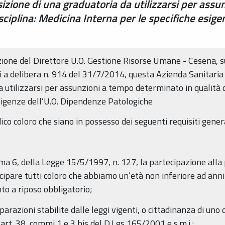
sizione di una graduatoria da utilizzarsi per ass
sciplina: Medicina Interna per le specifiche esig
zione del Direttore U.O. Gestione Risorse Umane - Cesena, s
i a delibera n. 914 del 31/7/2014, questa Azienda Sanitaria
 utilizzarsi per assunzioni a tempo determinato in qualità di
sigenze dell’U.O. Dipendenze Patologiche
o coloro che siano in possesso dei seguenti requisiti general
omma 6, della Legge 15/5/1997, n. 127, la partecipazione all
cipare tutti coloro che abbiamo un’età non inferiore ad anni
to a riposo obbligatorio;
iparazioni stabilite dalle leggi vigenti, o cittadinanza di un
l’art. 38, commi 1 e 3 bis del D.Lgs 165/2001 e s.m.i.;