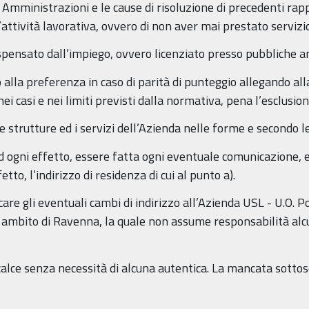
e Amministrazioni e le cause di risoluzione di precedenti rapp
l’attività lavorativa, ovvero di non aver mai prestato servi
dispensato dall’impiego, ovvero licenziato presso pubbliche 
tto alla preferenza in caso di parità di punteggio allegando a
ei casi e nei limiti previsti dalla normativa, pena l’esclusion
le strutture ed i servizi dell’Azienda nelle forme e secondo 
 ad ogni effetto, essere fatta ogni eventuale comunicazione, e
tto, l’indirizzo di residenza di cui al punto a).
care gli eventuali cambi di indirizzo all’Azienda USL - U.O. 
mbito di Ravenna, la quale non assume responsabilità alcuna
alce senza necessità di alcuna autentica. La mancata sott