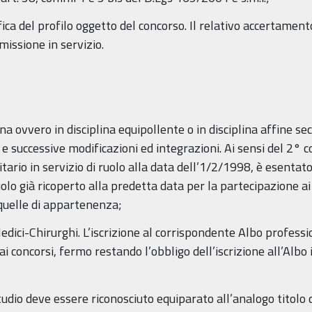
fica del profilo oggetto del concorso. Il relativo accertamen
missione in servizio.
a ovvero in disciplina equipollente o in disciplina affine sec
 successive modificazioni ed integrazioni. Ai sensi del 2° c
tario in servizio di ruolo alla data dell’1/2/1998, è esentato
ruolo già ricoperto alla predetta data per la partecipazione 
quelle di appartenenza;
 Medici-Chirurghi. L’iscrizione al corrispondente Albo profess
 concorsi, fermo restando l’obbligo dell’iscrizione all’Albo 
studio deve essere riconosciuto equiparato all’analogo titolo d