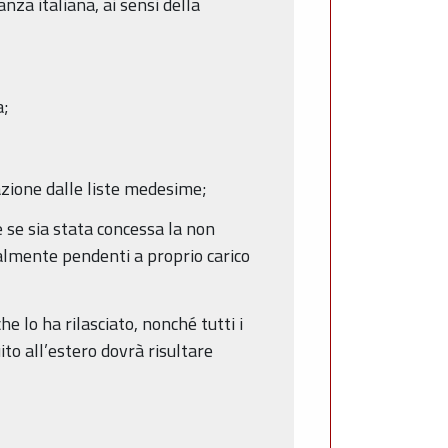
anza italiana, ai sensi della
a;
llazione dalle liste medesime;
e se sia stata concessa la non
ualmente pendenti a proprio carico
che lo ha rilasciato, nonché tutti i
uito all’estero dovrà risultare