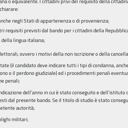
ana o equivalente. I cittadini privi del requisito della cittadin
chiarare:
ici anche negli Stati di appartenenza o di provenienza;
ltri requisiti previsti dal bando per i cittadini della Repubblic
ella lingua italiana;
 elettorali, ovvero i motivi della non iscrizione o della cance
ate (il candidato deve indicare tutti i tipi di condanna, anch
dono o il perdono giudiziale) ed i procedimenti penali event
ne penali;
’indicazione dell’anno in cui è stato conseguito e dell’istituto 
iesti dal presente bando. Se il titolo di studio è stato conseg
petente autorità;
lighi militari;