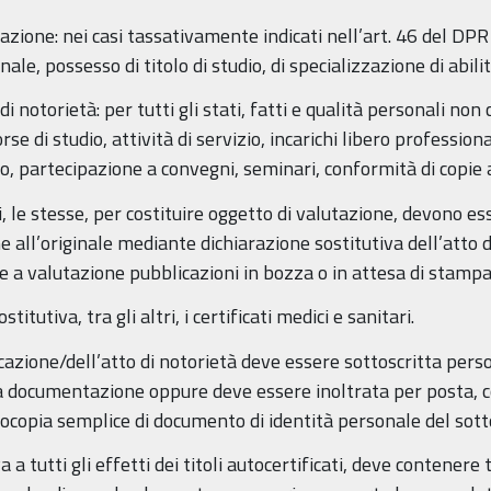
icazione: nei casi tassativamente indicati nell’art. 46 del D
nale, possesso di titolo di studio, di specializzazione di abilit
di notorietà: per tutti gli stati, fatti e qualità personali non 
 di studio, attività di servizio, incarichi libero professiona
 partecipazione a convegni, seminari, conformità di copie agli
, le stesse, per costituire oggetto di valutazione, devono 
e all’originale mediante dichiarazione sostitutiva dell’atto d
a valutazione pubblicazioni in bozza o in attesa di stampa
itutiva, tra gli altri, i certificati medici e sanitari.
ficazione/dell’atto di notorietà deve essere sottoscritta per
a documentazione oppure deve essere inoltrata per posta, c
copia semplice di documento di identità personale del sotto
 a tutti gli effetti dei titoli autocertificati, deve contenere 