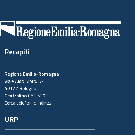
Piè
di
pagina
Recapiti
Regione Emilia-Romagna
Viale Aldo Moro, 52
40127 Bologna
Centralino
051 5271
Cerca telefoni o indirizzi
URP