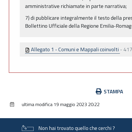
amministrative richiamate in parte narrativa;
7) di pubblicare integralmente il testo della pr
Bollettino Ufficiale della Regione Emilia-Romag
Allegato 1 - Comuni e Mappali coinvolti
-
417
Azioni
STAMPA
sul
ultima modifica
19 maggio 2023 20:22
documento
Non hai trovato quello che cerchi ?