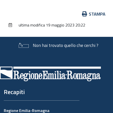
Azioni
STAMPA
sul
ultima modifica
19 maggio 2023 20:22
documento
Non hai trovato quello che cerchi ?
Piè
di
pagina
Recapiti
Regione Emilia-Romagna