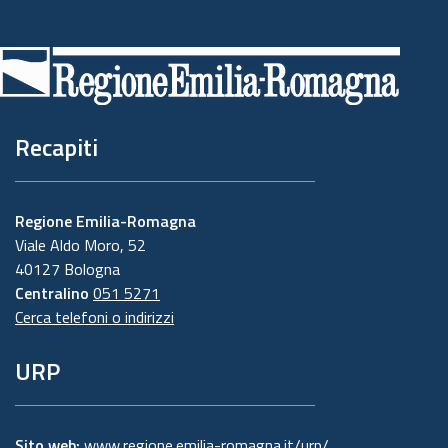
Piè
di
pagina
Recapiti
Regione Emilia-Romagna
Viale Aldo Moro, 52
40127 Bologna
Centralino
051 5271
Cerca telefoni o indirizzi
URP
Sito web:
www.regione.emilia-romagna.it/urp/