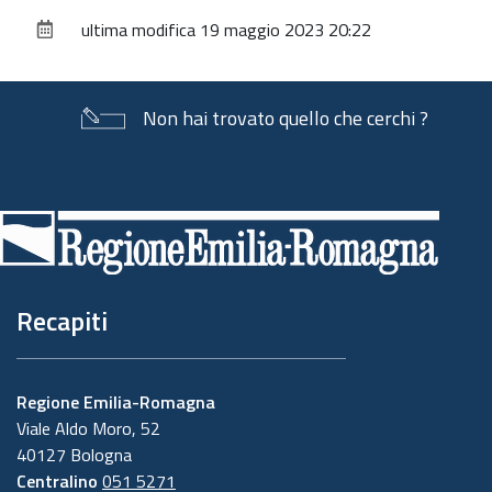
sul
ultima modifica
19 maggio 2023 20:22
documento
Non hai trovato quello che cerchi ?
Piè
di
pagina
Recapiti
Regione Emilia-Romagna
Viale Aldo Moro, 52
40127 Bologna
Centralino
051 5271