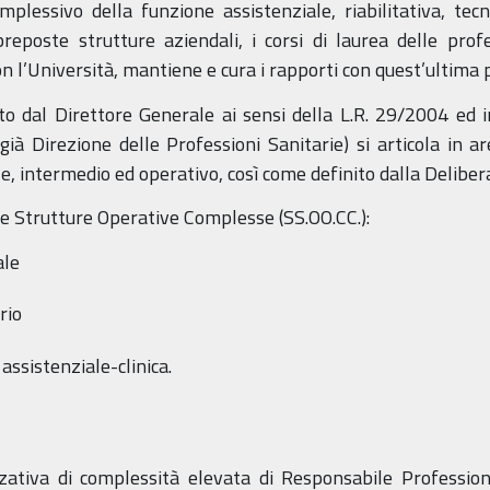
mplessivo della funzione assistenziale, riabilitativa, tec
preposte strutture aziendali, i corsi di laurea delle profe
n l’Università, mantiene e cura i rapporti con quest’ultima 
to dal Direttore Generale ai sensi della L.R. 29/2004 ed 
ià Direzione delle Professioni Sanitarie) si articola in are
ale, intermedio ed operativo, così come definito dalla Delibe
 tre Strutture Operative Complesse (SS.OO.CC.):
ale
rio
assistenziale-clinica.
zativa di complessità elevata di Responsabile Professioni