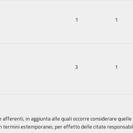
1
1
3
1
afferenti, in aggiunta alle quali occorre considerare quelle i
termini estemporanei, per effetto delle citate responsabilit