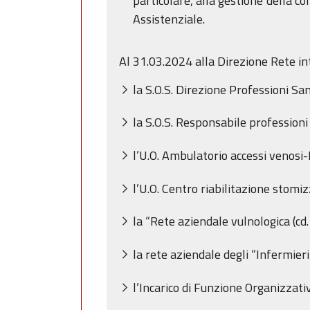
particolare, alla gestione della co
Assistenziale.
Al 31.03.2024 alla Direzione Rete int
la S.O.S. Direzione Professioni Sa
la S.O.S. Responsabile professioni
l’U.O. Ambulatorio accessi venosi-
l’U.O. Centro riabilitazione stomiz
la “Rete aziendale vulnologica (cd
la rete aziendale degli “Infermieri 
l’Incarico di Funzione Organizzati