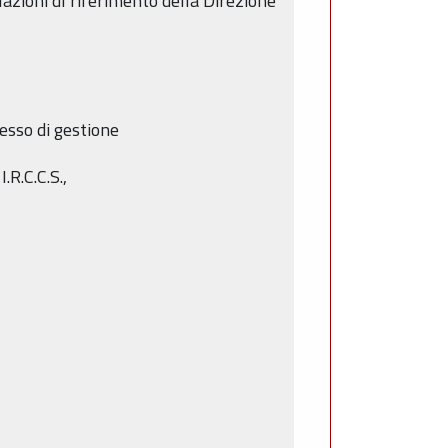
olazioni di riferimento della Direzione
esso di gestione
.R.C.C.S.,