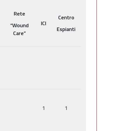
Rete
Centro
ICI
“Wound
Espianti
Care”
1
1