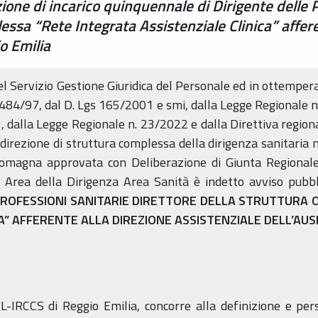
zione di incarico quinquennale di Dirigente delle 
ssa “Rete Integrata Assistenziale Clinica” affere
o Emilia
del Servizio Gestione Giuridica del Personale ed in ottempera
 484/97, dal D. Lgs 165/2001 e smi, dalla Legge Regionale n.
 dalla Legge Regionale n. 23/2022 e dalla Direttiva regional
i direzione di struttura complessa della dirigenza sanitaria n
 Romagna approvata con Deliberazione di Giunta Regional
a Area della Dirigenza Area Sanità è indetto avviso pubbli
PROFESSIONI SANITARIE DIRETTORE DELLA STRUTTURA 
A”
AFFERENTE ALLA DIREZIONE ASSISTENZIALE DELL’AUSL
L-IRCCS di Reggio Emilia, concorre alla definizione e pe