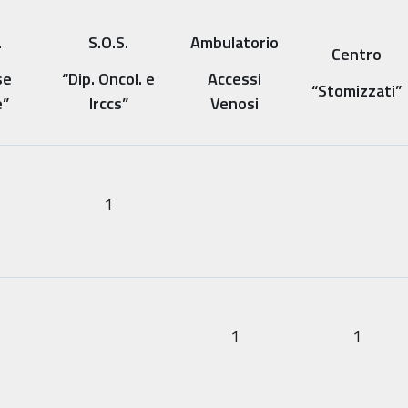
.
S.O.S.
Ambulatorio
Centro
se
“Dip. Oncol. e
Accessi
“Stomizzati”
”
Irccs”
Venosi
1
1
1