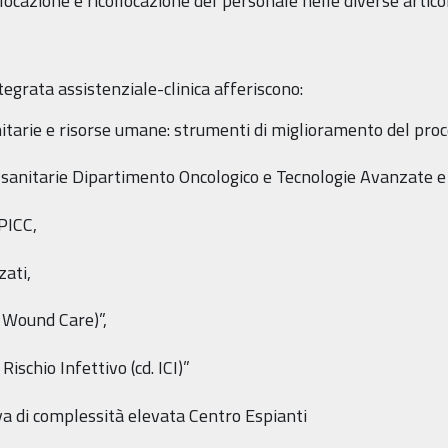
llocazione e ricollocazione del personale nelle diverse artic
egrata assistenziale-clinica afferiscono:
nitarie e risorse umane: strumenti di miglioramento del proc
 sanitarie Dipartimento Oncologico e Tecnologie Avanzate e I
PICC,
zati,
. Wound Care)”,
Rischio Infettivo (cd. ICI)”
va di complessità elevata Centro Espianti