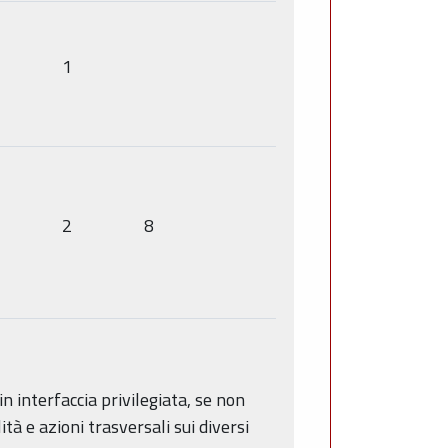
1
2
8
n interfaccia privilegiata, se non
à e azioni trasversali sui diversi