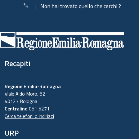
Non hai trovato quello che cerchi ?
Piè
di
pagina
Recapiti
Regione Emilia-Romagna
Viale Aldo Moro, 52
40127 Bologna
Centralino
051 5271
Cerca telefoni o indirizzi
URP