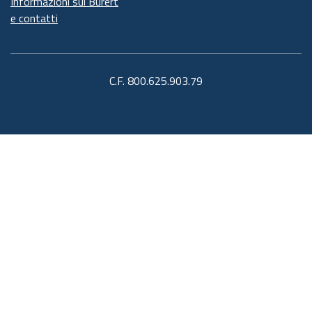
Informazioni sul Burert
e contatti
C.F. 800.625.903.79