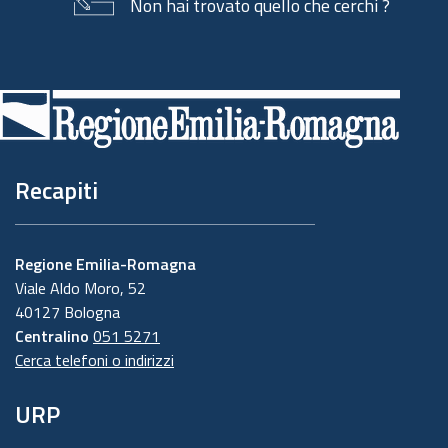
Non hai trovato quello che cerchi ?
Piè
di
pagina
Recapiti
Regione Emilia-Romagna
Viale Aldo Moro, 52
40127 Bologna
Centralino
051 5271
Cerca telefoni o indirizzi
URP