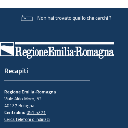
Non hai trovato quello che cerchi ?
Piè
di
pagina
Recapiti
Regione Emilia-Romagna
Viale Aldo Moro, 52
40127 Bologna
Centralino
051 5271
Cerca telefoni o indirizzi