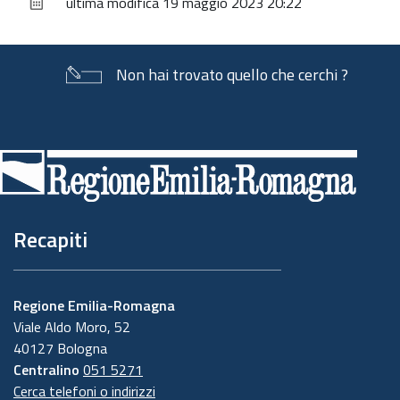
ultima modifica
19 maggio 2023 20:22
documento
Non hai trovato quello che cerchi ?
Piè
di
pagina
Recapiti
Regione Emilia-Romagna
Viale Aldo Moro, 52
40127 Bologna
Centralino
051 5271
Cerca telefoni o indirizzi