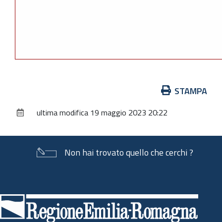
Azioni
STAMPA
sul
ultima modifica
19 maggio 2023 20:22
documento
Non hai trovato quello che cerchi ?
Piè
di
pagina