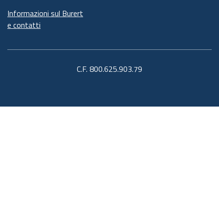
Informazioni sul Burert
e contatti
C.F. 800.625.903.79