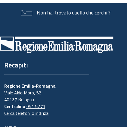
Non hai trovato quello che cerchi ?
Piè
di
pagina
Recapiti
Regione Emilia-Romagna
Viale Aldo Moro, 52
40127 Bologna
Centralino
051 5271
Cerca telefoni o indirizzi