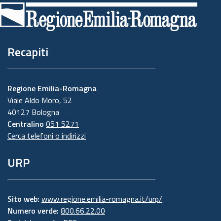
di
pagina
Recapiti
Regione Emilia-Romagna
Viale Aldo Moro, 52
40127 Bologna
Centralino
051 5271
Cerca telefoni o indirizzi
URP
Sito web:
www.regione.emilia-romagna.it/urp/
Numero verde:
800.66.22.00