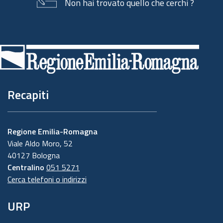
Non hai trovato quello che cerchi ?
Piè
di
pagina
Recapiti
Regione Emilia-Romagna
Viale Aldo Moro, 52
40127 Bologna
Centralino
051 5271
Cerca telefoni o indirizzi
URP