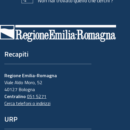
Non hai trovato quello che cerchi ?
Piè
di
pagina
Recapiti
Regione Emilia-Romagna
Viale Aldo Moro, 52
40127 Bologna
Centralino
051 5271
Cerca telefoni o indirizzi
URP