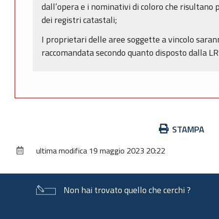
dall’opera e i nominativi di coloro che risultano 
dei registri catastali;
I proprietari delle aree soggette a vincolo sara
raccomandata secondo quanto disposto dalla LR
Azioni
STAMPA
sul
ultima modifica
19 maggio 2023 20:22
documento
Non hai trovato quello che cerchi ?
Piè