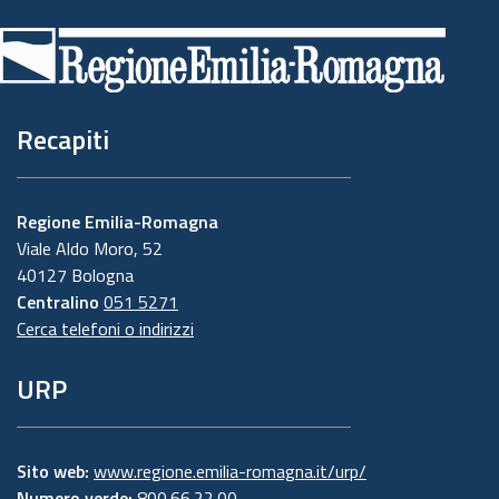
di
pagina
Recapiti
Regione Emilia-Romagna
Viale Aldo Moro, 52
40127 Bologna
Centralino
051 5271
Cerca telefoni o indirizzi
URP
Sito web:
www.regione.emilia-romagna.it/urp/
Numero verde:
800.66.22.00