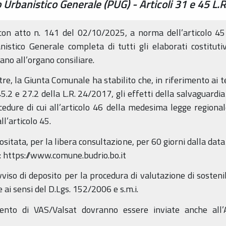
 Urbanistico Generale (PUG) - Articoli 31 e 45 L.
con atto n. 141 del 02/10/2025, a norma dell’articolo 4
istico Generale completa di tutti gli elaborati costituti
ano all’organo consiliare.
re, la Giunta Comunale ha stabilito che, in riferimento ai t
 45.2 e 27.2 della L.R. 24/2017, gli effetti della salvaguard
edure di cui all’articolo 46 della medesima legge regional
l’articolo 45.
sitata, per la libera consultazione, per 60 giorni dalla data
o: https://www.comune.budrio.bo.it
viso di deposito per la procedura di valutazione di sostenib
 e ai sensi del D.Lgs. 152/2006 e s.m.i.
mento di VAS/Valsat dovranno essere inviate anche all’