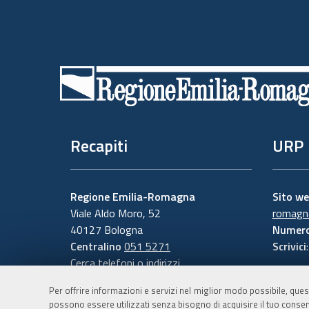
Piè
di
pagina
Recapiti
URP
Regione Emilia-Romagna
Sito w
Viale Aldo Moro, 52
romagna
40127 Bologna
Numero
Centralino
051 5271
Scrivici
Cerca telefoni o indirizzi
Per offrire informazioni e servizi nel miglior modo possibile, ques
possono essere utilizzati senza bisogno di acquisire il tuo consen