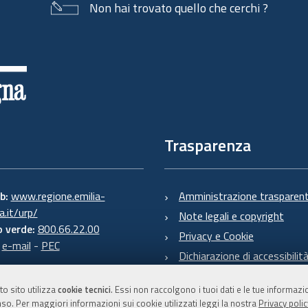
Non hai trovato quello che cerchi ?
Trasparenza
eb:
www.regione.emilia-
Amministrazione trasparen
.it/urp/
Note legali e copyright
 verde:
800.66.22.00
Privacy e Cookie
:
e-mail
-
PEC
Dichiarazione di accessibilit
to sito utilizza
cookie tecnici
. Essi non raccolgono i tuoi dati e le tue informaz
so. Per maggiori informazioni sui cookie utilizzati leggi la nostra
Privacy polic