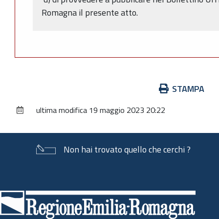
Romagna il presente atto.
Azioni
STAMPA
sul
ultima modifica
19 maggio 2023 20:22
documento
Non hai trovato quello che cerchi ?
Piè
di
pagina