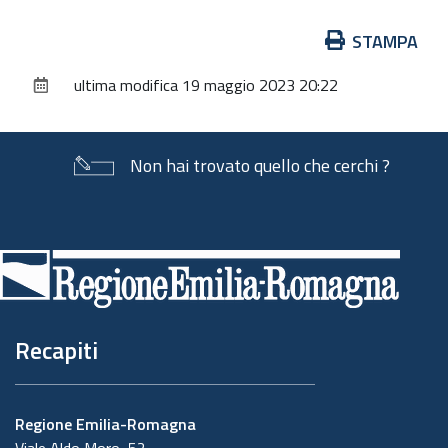
Azioni
STAMPA
sul
ultima modifica
19 maggio 2023 20:22
documento
Non hai trovato quello che cerchi ?
Piè
di
pagina
Recapiti
Regione Emilia-Romagna
Viale Aldo Moro, 52