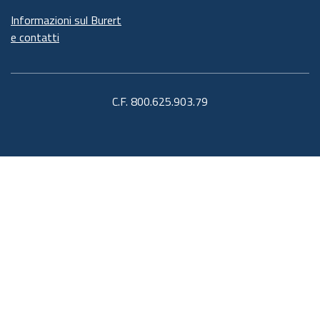
Informazioni sul Burert
e contatti
C.F. 800.625.903.79