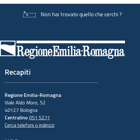
Non hai trovato quello che cerchi ?
Piè
di
pagina
Recapiti
Regione Emilia-Romagna
Viale Aldo Moro, 52
40127 Bologna
Centralino
051 5271
Cerca telefoni o indirizzi