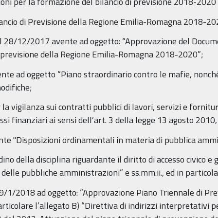
ioni per la formazione del bilancio di previsione 2018-2020 
Bilancio di Previsione della Regione Emilia-Romagna 2018-20
 del 28/12/2017 avente ad oggetto: “Approvazione del Docu
 di previsione della Regione Emilia-Romagna 2018-2020”;
ente ad oggetto “Piano straordinario contro le mafie, nonch
odifiche;
a vigilanza sui contratti pubblici di lavori, servizi e fornitu
ussi finanziari ai sensi dell’art. 3 della legge 13 agosto 2010,
ante "Disposizioni ordinamentali in materia di pubblica ammi
ino della disciplina riguardante il diritto di accesso civico e 
 delle pubbliche amministrazioni” e ss.mm.ii., ed in particol
 29/1/2018 ad oggetto: “Approvazione Piano Triennale di Pr
olare l’allegato B) “Direttiva di indirizzi interpretativi pe