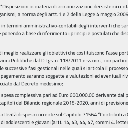
 “Disposizioni in materia di armonizzazione dei sistemi contab
organismi, a norma degli artt. 1 e 2 della Legge 4 maggio 2009
, in termini amministrativo-contabili degli interventi che s
onendo a base di riferimento i principi e postulati che disc
 di meglio realizzare gli obiettivi che costituiscono l'asse por
ioni Pubbliche dal D.Lgs. n. 118/2011 e ss.mm., con particol
successive fasi gestionali nelle quali si articola il process
 pagamento saranno soggette a valutazioni ed eventuali rivi
acciato dal Decreto medesimo;
a spesa complessiva pari ad Euro 600.000,00 derivante dal
 capitoli del Bilancio regionale 2018-2020, anni di previsione
ttività di spesa corrente sul Capitolo 71564 “Contributi a C
i adolescenti e giovani (artt. 14, 43, 44, 47, commi 4, lettere