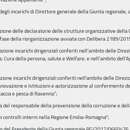
li incarichi di Direttore generale della Giunta regionale, ai 
zione delle declaratorie delle strutture organizzative della 
fase della riorganizzazione avviata con Delibera 2189/201
ione incarichi dirigenziali conferiti nell’ambito delle Direz
; Cura della persona, salute e Welfare; e nell’ambito dell’A
ione incarichi dirigenziali conferiti nell'ambito delle Direz
nnovazione e Istituzioni e autorizzazione al conferimento de
 caccia e pesca di Ravenna”;
 del responsabile della prevenzione della corruzione e del
ei controlli interni nella Regione Emilia-Romagna";
etto del Presidente della Giunta regionale PG/2017/0660476