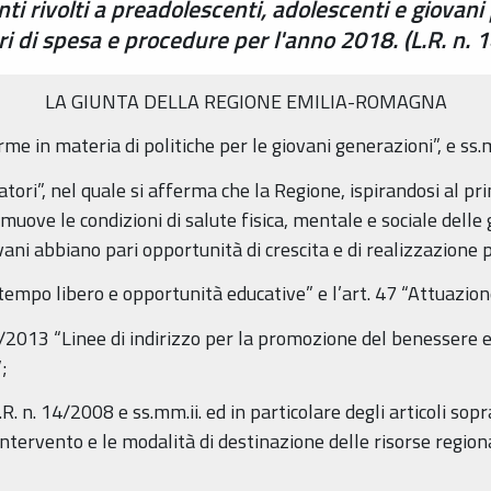
ti rivolti a preadolescenti, adolescenti e giovani
iteri di spesa e procedure per l'anno 2018. (L.R. n.
LA GIUNTA DELLA REGIONE EMILIA-ROMAGNA
rme in materia di politiche per le giovani generazioni”, e ss.m
ratori”, nel quale si afferma che la Regione, ispirandosi al pr
omuove le condizioni di salute fisica, mentale e sociale dell
iovani abbiano pari opportunità di crescita e di realizzazione
il tempo libero e opportunità educative” e l’art. 47 “Attuazion
0/2013 “Linee di indirizzo per la promozione del benessere e 
;
. n. 14/2008 e ss.mm.ii. ed in particolare degli articoli soprac
i intervento e le modalità di destinazione delle risorse region