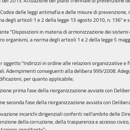
 33 del 2013. Attuazione del piano triennale di prevenzione 
“Codice delle leggi antimafia e delle misure di prevenzione,
degli articoli 1 e 2 della legge 13 agosto 2010, n. 136" e s.
cante "Disposizioni in materia di armonizzazione dei sistemi c
loro organismi, a norma degli articoli 1 e 2 della legge 5 maggi
oggetto "Indirizzi in ordine alle relazioni organizzative e f
enziali. Adempimenti conseguenti alla delibera 999/2008. Ad
ficazioni, per quanto applicabile;
azione prima fase della riorganizzazione avviate con Delib
ione seconda fase della riorganizzazione avviata con Delibe
azione incarichi dirigenziali conferiti nell'ambito delle Dir
nzione della corruzione, della trasparenza e accesso civico,
 stazione appaltante”;