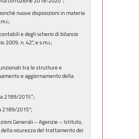
della corruzione 2018-2020”;
 nonché nuove disposizioni in materia
m.i.;
ontabili e degli schemi di bilancio
o 2009, n. 42", e s.m.i.;
unzionali tra le strutture e
eguamento e aggiornamento della
era 2189/2015”;
ra 2189/2015";
ezioni Generali – Agenzie – Istituto,
 della sicurezza del trattamento dei