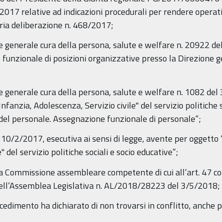
 relative ad indicazioni procedurali per rendere operativo
ria deliberazione n. 468/2017;
re generale cura della persona, salute e welfare n. 20922 
e funzionale di posizioni organizzative presso la Direzione 
e generale cura della persona, salute e welfare n. 1082 de
fanzia, Adolescenza, Servizio civile" del servizio politiche s
 del personale. Assegnazione funzionale di personale”;
10/2/2017, esecutiva ai sensi di legge, avente per oggetto 
" del servizio politiche sociali e socio educative”;
la Commissione assembleare competente di cui all’art. 47 c
o dell’Assemblea Legislativa n. AL/2018/28223 del 3/5/2018;
cedimento ha dichiarato di non trovarsi in conflitto, anche p