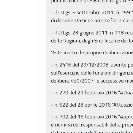
pubblicazione previsti dal D.lgs. n.
- il D.Lgs. 6 settembre 2011, n. 159 
di documentazione antimafia, a norma 
- il D.Lgs. 23 giugno 2011, n. 118 re
delle Regioni, degli Enti locali e dei 
Viste inoltre le proprie deliberazioni:
- n. 2416 del 29/12/2008, avente per 
sull'esercizio delle funzioni dirig
delibera 450/2007” e successive modi
- n. 270 del 29 febbraio 2016 “Attu
- n. 622 del 28 aprile 2016 "Attuaz
- n. 702 del 16 febbraio 2016 “Approv
e nomina dei responsabili della preve
dati personali, e dell'anagrafe della