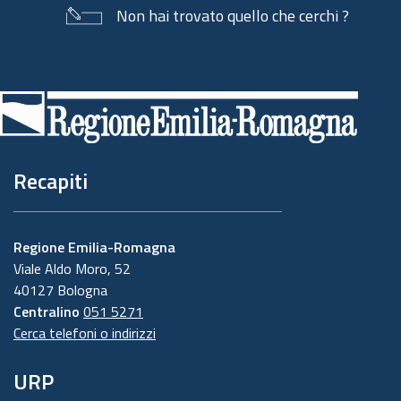
Non hai trovato quello che cerchi ?
Piè
di
pagina
Recapiti
Regione Emilia-Romagna
Viale Aldo Moro, 52
40127 Bologna
Centralino
051 5271
Cerca telefoni o indirizzi
URP