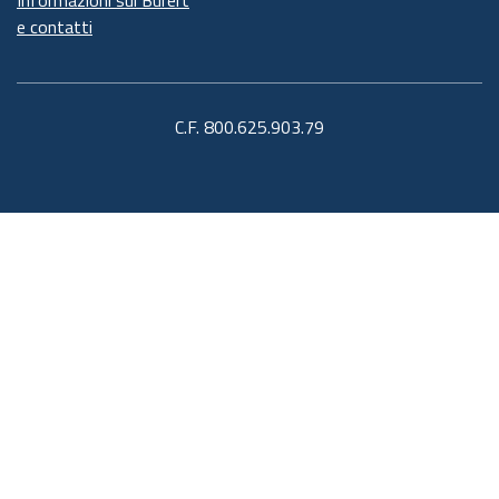
e contatti
C.F. 800.625.903.79