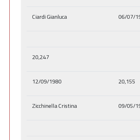
Ciardi Gianluca
06/07/1
20,247
12/09/1980
20,155
Zicchinella Cristina
09/05/1