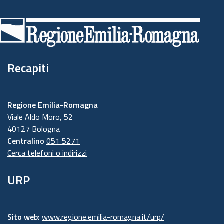
Piè
di
pagina
Recapiti
Regione Emilia-Romagna
Viale Aldo Moro, 52
40127 Bologna
Centralino
051 5271
Cerca telefoni o indirizzi
URP
Sito web:
www.regione.emilia-romagna.it/urp/