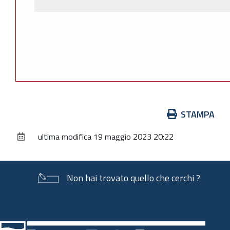
Azioni
STAMPA
sul
ultima modifica
19 maggio 2023 20:22
documento
Non hai trovato quello che cerchi ?
Piè
di