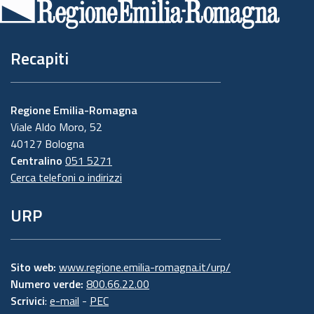
pagina
Recapiti
Regione Emilia-Romagna
Viale Aldo Moro, 52
40127 Bologna
Centralino
051 5271
Cerca telefoni o indirizzi
URP
Sito web:
www.regione.emilia-romagna.it/urp/
Numero verde:
800.66.22.00
Scrivici
:
e-mail
-
PEC