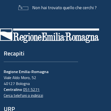
Non hai trovato quello che cerchi ?
Piè
di
pagina
Recapiti
Regione Emilia-Romagna
Viale Aldo Moro, 52
40127 Bologna
Centralino
051 5271
Cerca telefoni o indirizzi
URP