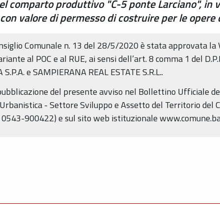
l comparto produttivo "C-5 ponte Larciano", in va
on valore di permesso di costruire per le opere 
Consiglio Comunale n. 13 del 28/5/2020 è stata approvata la
variante al POC e al RUE, ai sensi dell’art. 8 comma 1 del D
 S.P.A. e SAMPIERANA REAL ESTATE S.R.L..
 pubblicazione del presente avviso nel Bollettino Ufficiale d
o Urbanistica - Settore Sviluppo e Assetto del Territorio d
l. 0543-900422) e sul sito web istituzionale www.comune.b