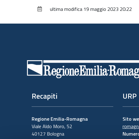
ultima modifica
19 maggio 2023 20:22
Piè
di
pagina
Recapiti
URP
Regione Emilia-Romagna
Sito w
Viale Aldo Moro, 52
romagna
40127 Bologna
Numero