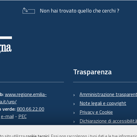
Non hai trovato quello che cerchi ?
Trasparenza
eb:
www.regione.emilia-
Amministrazione trasparen
.it/urp/
Note legali e copyright
 verde:
800.66.22.00
Privacy e Cookie
:
e-mail
-
PEC
Dichiarazione di accessibilit
to sito utilizza
cookie tecnici
. Essi non raccolgono i tuoi dati e le tue informaz