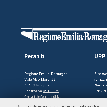
Piè
di
pagina
Recapiti
URP
Regione Emilia-Romagna
Sito w
Viale Aldo Moro, 52
romagna
40127 Bologna
Numero
Centralino
051 5271
Scrivici
Cerca telefoni o indirizzi
Per offrire informazioni e servizi nel miglior modo possibile, ques