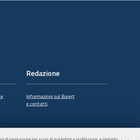
documento
Redazione
te
Informazioni sul Burert
e contatti
à
ioni di navigazione per scopi di marketing e profilazione, e pertanto