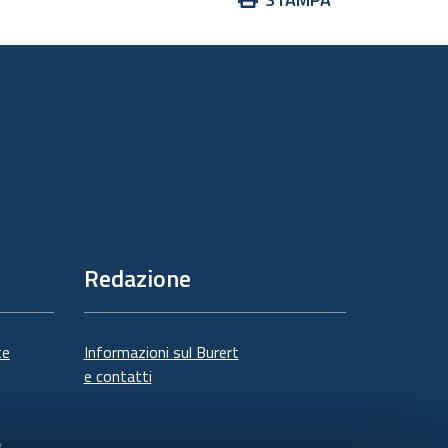
sul
documento
Redazione
te
Informazioni sul Burert
e contatti
à