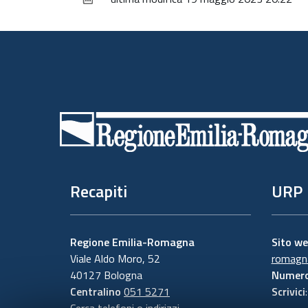
Piè
di
pagina
Recapiti
URP
Regione Emilia-Romagna
Sito w
Viale Aldo Moro, 52
romagna
40127 Bologna
Numero
Centralino
051 5271
Scrivici
Cerca telefoni o indirizzi