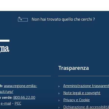
Non hai trovato quello che cerchi ?
Trasparenza
eb:
www.regione.emilia-
Amministrazione trasparen
.it/urp/
Note legali e copyright
 verde:
800.66.22.00
Privacy e Cookie
:
e-mail
-
PEC
Dichiarazione di accessibilit