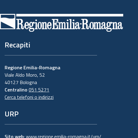
Piè
di
pagina
Recapiti
Regione Emilia-Romagna
Viale Aldo Moro, 52
40127 Bologna
Centralino
051 5271
Cerca telefoni o indirizzi
URP
Sito web:
www.regione.emilia-romagna.it/urp/