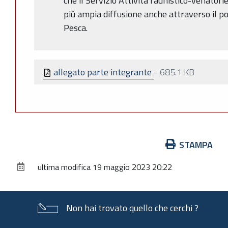
che il Servizio Attività faunistico-venator
più ampia diffusione anche attraverso il po
Pesca.
allegato parte integrante
-
685.1 KB
Azioni
STAMPA
sul
ultima modifica
19 maggio 2023 20:22
documento
Non hai trovato quello che cerchi ?