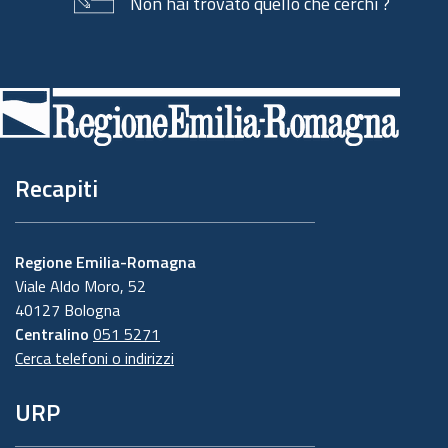
Non hai trovato quello che cerchi ?
Piè
di
pagina
Recapiti
Regione Emilia-Romagna
Viale Aldo Moro, 52
40127 Bologna
Centralino
051 5271
Cerca telefoni o indirizzi
URP