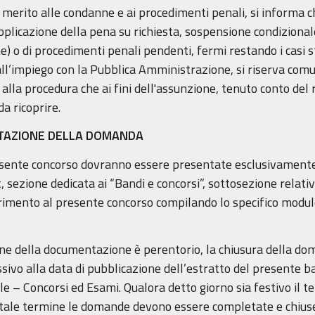
 merito alle condanne e ai procedimenti penali, si informa c
pplicazione della pena su richiesta, sospensione condiziona
e) o di procedimenti penali pendenti, fermi restando i casi sta
all’impiego con la Pubblica Amministrazione, si riserva comu
 alla procedura che ai fini dell'assunzione, tenuto conto del 
a ricoprire.
ENTAZIONE DELLA DOMANDA
esente concorso dovranno essere presentate esclusivamente
 sezione dedicata ai “Bandi e concorsi”, sottosezione relativ
ferimento al presente concorso compilando lo specifico modul
ione della documentazione è perentorio, la chiusura della d
ssivo alla data di pubblicazione dell’estratto del presente b
le – Concorsi ed Esami. Qualora detto giorno sia festivo il 
 tale termine le domande devono essere completate e chiuse. 