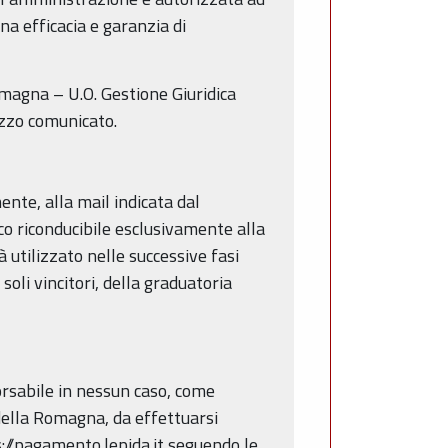
a efficacia e garanzia di
omagna – U.O. Gestione Giuridica
izzo comunicato.
te, alla mail indicata dal
co riconducibile esclusivamente alla
à utilizzato nelle successive fasi
soli vincitori, della graduatoria
rsabile in nessun caso, come
 della Romagna, da effettuarsi
s://pagamento.lepida.it seguendo le