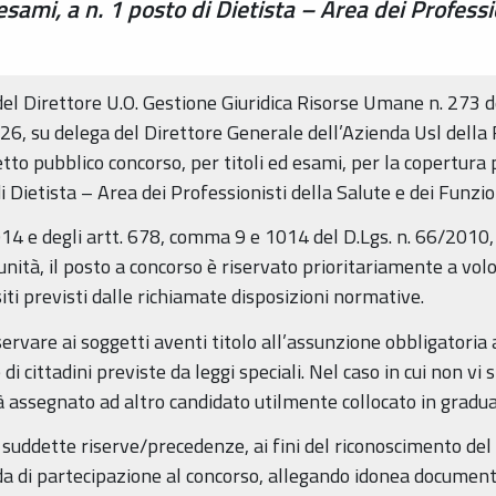
esami, a n. 1 posto di Dietista – Area dei Professi
el Direttore U.O. Gestione Giuridica Risorse Umane n. 273 d
, su delega del Direttore Generale dell’Azienda Usl della 
etto pubblico concorso, per titoli ed esami, per la copertura
i Dietista – Area dei Professionisti della Salute e dei Funzi
/2014 e degli artt. 678, comma 9 e 1014 del D.Lgs. n. 66/201
l’unità, il posto a concorso è riservato prioritariamente a vo
iti previsti dalle richiamate disposizioni normative.
servare ai soggetti aventi titolo all’assunzione obbligatoria
 di cittadini previste da leggi speciali. Nel caso in cui non v
rà assegnato ad altro candidato utilmente collocato in gradua
 suddette riserve/precedenze, ai fini del riconoscimento del
a di partecipazione al concorso, allegando idonea documenta