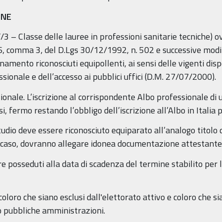
ONE
3 – Classe delle lauree in professioni sanitarie tecniche) o
. 6, comma 3, del D.Lgs 30/12/1992, n. 502 e successive modif
amento riconosciuti equipollenti, ai sensi delle vigenti dispo
essionale e dell’accesso ai pubblici uffici (D.M. 27/07/2000).
sionale. L’iscrizione al corrispondente Albo professionale di
, fermo restando l’obbligo dell’iscrizione all’Albo in Italia 
studio deve essere riconosciuto equiparato all’analogo titolo d
al caso, dovranno allegare idonea documentazione attestante 
ere posseduti alla data di scadenza del termine stabilito pe
loro che siano esclusi dall'elettorato attivo e coloro che sia
so pubbliche amministrazioni.