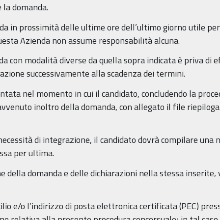
e la domanda.
da in prossimità delle ultime ore dell’ultimo giorno utile pe
 questa Azienda non assume responsabilità alcuna.
 con modalità diverse da quella sopra indicata è priva di e
azione successivamente alla scadenza dei termini.
ata nel momento in cui il candidato, concludendo la proced
avvenuto inoltro della domanda, con allegato il file riepilo
i necessità di integrazione, il candidato dovrà compilare una
ssa per ultima.
 della domanda e delle dichiarazioni nella stessa inserite, v
ilio e/o l’indirizzo di posta elettronica certificata (PEC) pres
ne relativa alla presente procedura concorsuale; in tal cas