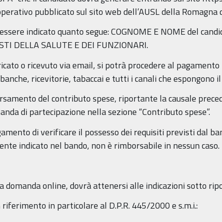
perativo pubblicato sul sito web dell’AUSL della Romagna d
à essere indicato quanto segue: COGNOME E NOME del cand
STI DELLA SALUTE E DEI FUNZIONARI.
ricato o ricevuto via email, si potrà procedere al pagamento
 banche, ricevitorie, tabaccai e tutti i canali che espongono i
ersamento del contributo spese, riportante la causale prec
anda di partecipazione nella sezione “Contributo spese”.
gamento di verificare il possesso dei requisiti previsti dal b
nte indicato nel bando, non è rimborsabile in nessun caso.
a domanda online, dovrà attenersi alle indicazioni sotto rip
riferimento in particolare al D.P.R. 445/2000 e s.m.i.: