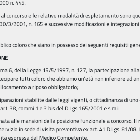
000 n. 445.
 al concorso e le relative modalità di espletamento sono que
. 30/3/2001, n. 165 e successive modificazioni e integrazioni
ico coloro che siano in possesso dei seguenti requisiti genera
IONE
omma 6, della Legge 15/5/1997, n. 127, la partecipazione al
tecipare tutti coloro che abbiamo un’età non inferiore ad an
ollocamento a riposo obbligatorio;
iparazioni stabilite dalle leggi vigenti, o cittadinanza di un
l’art. 38, commi 1 e 3 bis del D.Lgs 165/2001 e s.m.i.
ionata alle mansioni della posizione funzionale a concorso. I
ervizio in sede di visita preventiva ex art. 41 D.Lgs. 81/08
neità espressa dal Medico Competente.