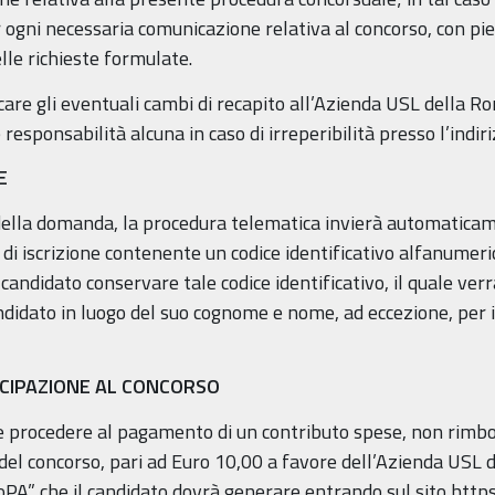
ogni necessaria comunicazione relativa al concorso, con pien
elle richieste formulate.
care gli eventuali cambi di recapito all’Azienda USL della R
sponsabilità alcuna in caso di irreperibilità presso l’indir
E
ella domanda, la procedura telematica invierà automaticamen
 di iscrizione contenente un codice identificativo alfanumeri
candidato conservare tale codice identificativo, il quale verr
ndidato in luogo del suo cognome e nome, ad eccezione, per i 
CIPAZIONE AL CONCORSO
e procedere al pagamento di un contributo spese, non rimbo
i del concorso, pari ad Euro 10,00 a favore dell’Azienda USL
goPA” che il candidato dovrà generare entrando sul sito http