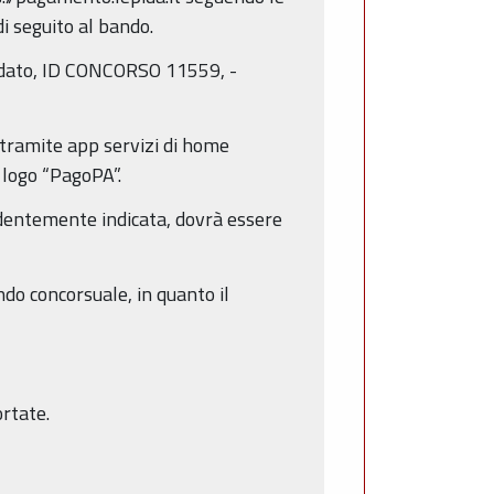
i seguito al bando.
idato, ID CONCORSO 11559, -
 tramite app servizi di home
l logo “PagoPA”.
edentemente indicata, dovrà essere
ando concorsuale, in quanto il
ortate.