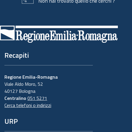
Non hai trovato quello che cerchi ?
Piè
di
pagina
Recapiti
Regione Emilia-Romagna
Viale Aldo Moro, 52
40127 Bologna
Centralino
051 5271
Cerca telefoni o indirizzi
URP