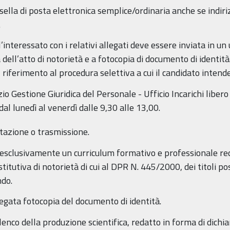
sella di posta elettronica semplice/ordinaria anche se indiriz
.
interessato con i relativi allegati deve essere inviata in u
 dell’atto di notorietà e a fotocopia di documento di identità
l riferimento al procedura selettiva a cui il candidato intend
 Gestione Giuridica del Personale - Ufficio Incarichi libero pr
dal lunedì al venerdì dalle 9,30 alle 13,00.
ntazione o trasmissione.
esclusivamente un curriculum formativo e professionale red
titutiva di notorietà di cui al DPR N. 445/2000, dei titoli po
ndo.
egata fotocopia del documento di identità.
co della produzione scientifica, redatto in forma di dichiara