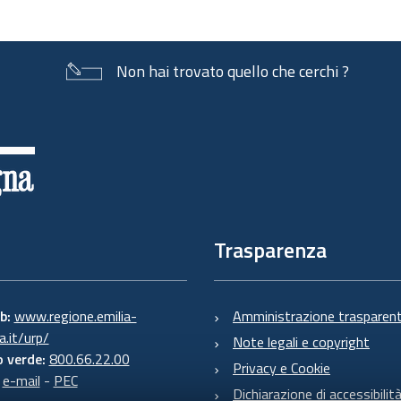
Non hai trovato quello che cerchi ?
Trasparenza
eb:
www.regione.emilia-
Amministrazione trasparen
.it/urp/
Note legali e copyright
 verde:
800.66.22.00
Privacy e Cookie
:
e-mail
-
PEC
Dichiarazione di accessibilit