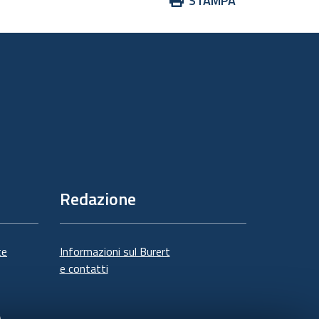
STAMPA
sul
documento
Redazione
te
Informazioni sul Burert
e contatti
à