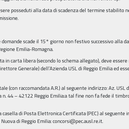
 essere posseduti alla data di scadenza del termine stabilito 
issione.
e domande scade il 15° giorno non festivo successivo alla d
a Regione Emilia-Romagna.
 in carta libera (secondo lo schema allegato), deve essere r
Direttore Generale) dell’Azienda USL di Reggio Emilia ed ess
ale (con raccomandata A.R.) al seguente indirizzo: Az. USL d
ia n. 44 – 42122 Reggio Emilia:a tal fine non fa fede il timbro
 casella di Posta Elettronica Certificata (PEC) al seguente i
a Nuova di Reggio Emilia: concorsi@pec.ausl.re.it.