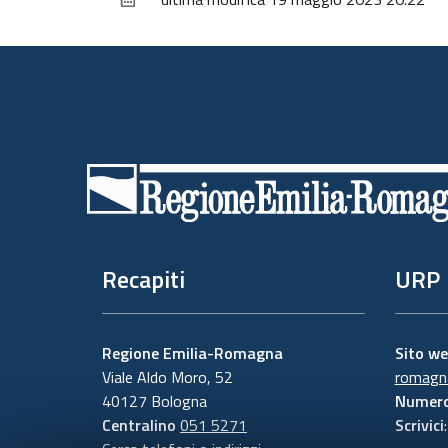
Piè
di
pagina
Recapiti
URP
Regione Emilia-Romagna
Sito w
Viale Aldo Moro, 52
romagna
40127 Bologna
Numero
Centralino
051 5271
Scrivici