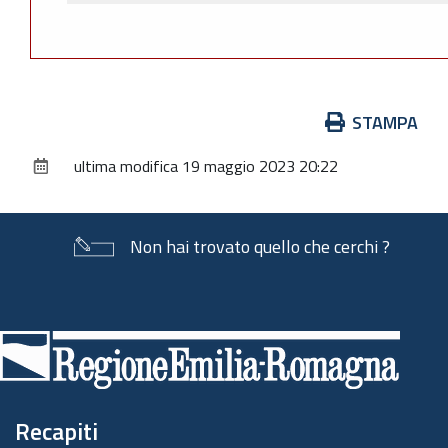
Azioni
STAMPA
sul
ultima modifica
19 maggio 2023 20:22
documento
Non hai trovato quello che cerchi ?
Piè
di
pagina
Recapiti