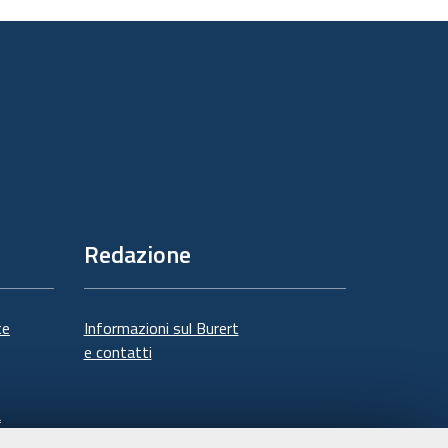
sul
documento
Redazione
te
Informazioni sul Burert
e contatti
à