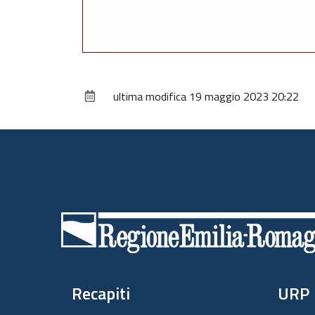
ultima modifica
19 maggio 2023 20:22
Piè
di
pagina
Recapiti
URP