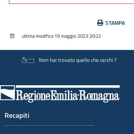
Azioni
STAMPA
sul
ultima modifica
19 maggio 2023 20:22
documento
Non hai trovato quello che cerchi ?
Piè
di
pagina
Recapiti