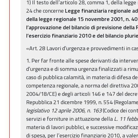
1) Il testo dell’articolo 28, comma 1, della legg
24 che concerne
Legge finanziaria regionale ad
della legge regionale 15 novembre 2001, n. 40
l’approvazione del bilancio di previsione dell
l’esercizio finanziario 2010 e del bilancio plu
«Art. 28 Lavori d’urgenza e provvedimenti in ca
1. Per far fronte alle spese derivanti da intervent
d’urgenza e di somma urgenza finalizzati a rimuo
caso di pubblica calamità, in materia di difesa del
competenza regionale, a norma del direttiva 20
2004/18/CE) e degli articoli 146 e 147 del decre
Repubblica 21 dicembre 1999, n. 554 (Regolame
legislativo 12 aprile 2006, n. 163
(Codice dei cont
servizi e forniture in attuazione della
L. 11 febb
materia di lavori pubblici, e successive modificaz
di spesa, per l’esercizio finanziario 2010, a val