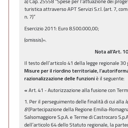
a) Cap. 25558 “Spese per l’attuazione dei proge
turistica attraverso APT Servizi S.r.l. (art. 7, co
n. 7)”
Esercizio 2011: Euro 8.500.000,00;
(omissis)».
Nota all’Art. 1
Il testo dell’articolo 41 della legge regionale 3
Misure per il riordino territoriale, l’autorifor
razionalizzazione delle funzioni
è il seguente:
«
Art. 41 - Autorizzazione alla fusione con Term
1. Per il perseguimento delle finalità di cui alla
l
8
(Partecipazione della Regione Emilia-Romagna
Salsomaggiore S.p.A. e Terme di Castrocaro S.p.A.
dell’articolo 64 dello Statuto regionale, la part