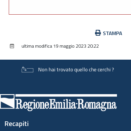
Azioni
STAMPA
sul
ultima modifica
19 maggio 2023 20:22
documento
Non hai trovato quello che cerchi ?
Piè
di
pagina
Recapiti