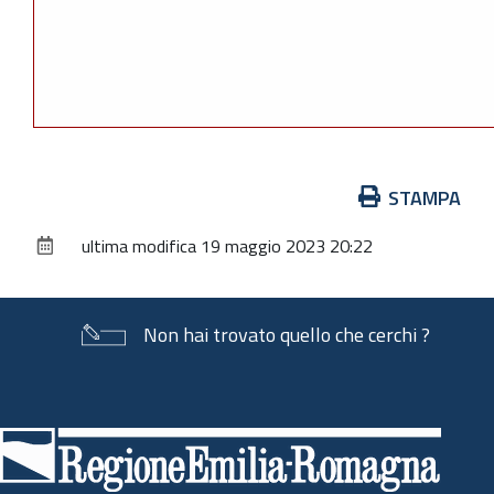
Azioni
STAMPA
sul
ultima modifica
19 maggio 2023 20:22
documento
Non hai trovato quello che cerchi ?
Piè
di
pagina