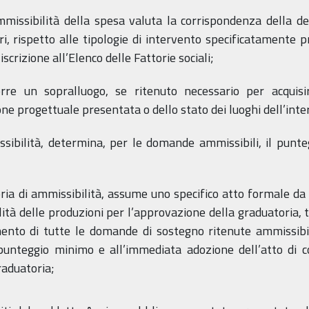
missibilità della spesa valuta la corrispondenza della des
ori, rispetto alle tipologie di intervento specificatamente 
 iscrizione all’Elenco delle Fattorie sociali;
orre un sopralluogo, se ritenuto necessario per acquisi
 progettuale presentata o dello stato dei luoghi dell’inte
issibilità, determina, per le domande ammissibili, il punte
ttoria di ammissibilità, assume uno specifico atto formale 
lità delle produzioni per l’approvazione della graduatoria, t
mento di tutte le domande di sostegno ritenute ammissibili
punteggio minimo e all’immediata adozione dell’atto di c
raduatoria;