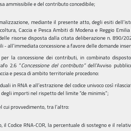
sa ammissibile e del contributo concedibile;
malizzazione, mediante il presente atto, degli esiti dell’ist
oltura, Caccia e Pesca Ambiti di Modena e Reggio Emilia –
delle risorse disposta dalla citata deliberazione n. 890/2
i - all’immediata concessione a favore delle domande inseri
 per la concessione dei contributi, in combinato disposto
rafo 2.6 “
Concessione del contributo”
dell’Avviso pubbli
accia e pesca di ambito territoriale procedono:
viduali in RNA e all’estrazione del codice univoco così rilasci
degli importi nel rispetto del limite “de minimis”;
l cui provvedimento, tra l’altro:
io, il Codice RNA-COR, la percentuale di sostegno e il relati