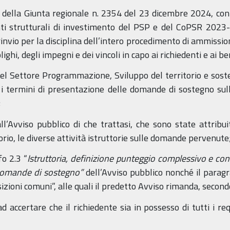
ne della Giunta regionale n. 2354 del 23 dicembre 2024, co
nti strutturali di investimento del PSP e del CoPSR 2023-2
rinvio per la disciplina dell’intero procedimento di ammissio
lighi, degli impegni e dei vincoli in capo ai richiedenti e ai be
l Settore Programmazione, Sviluppo del territorio e sosten
 i termini di presentazione delle domande di sostegno sull’
;
’Avviso pubblico di che trattasi, che sono state attribuite
rio, le diverse attività istruttorie sulle domande pervenute
fo 2.3 “
Istruttoria, definizione punteggio complessivo e c
 domande di sostegno”
dell’Avviso pubblico nonché il paragr
izioni comuni”, alle quali il predetto Avviso rimanda, second
ad accertare che il richiedente sia in possesso di tutti i req