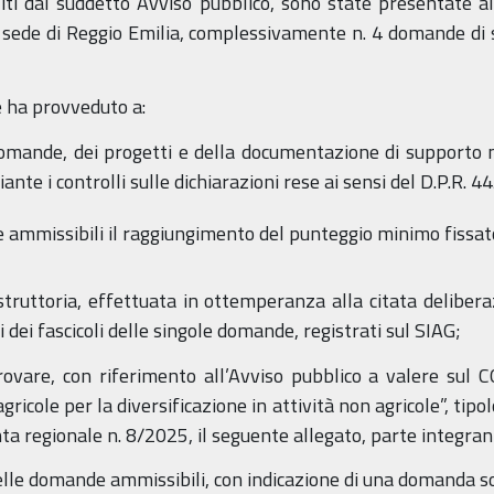
liti dal suddetto Avviso pubblico, sono state presentate al
 sede di Reggio Emilia, complessivamente n. 4 domande di
e ha provveduto a:
omande, dei progetti e della documentazione di supporto no
ante i controlli sulle dichiarazioni rese ai sensi del D.P.R. 
e ammissibili il raggiungimento del punteggio minimo fissato
à istruttoria, effettuata in ottemperanza alla citata deliber
i dei fascicoli delle singole domande, registrati sul SIAG;
rovare, con riferimento all’Avviso pubblico a valere su
cole per la diversificazione in attività non agricole”, tipol
iunta regionale n. 8/2025, il seguente allegato, parte integra
elle domande ammissibili, con indicazione di una domanda so