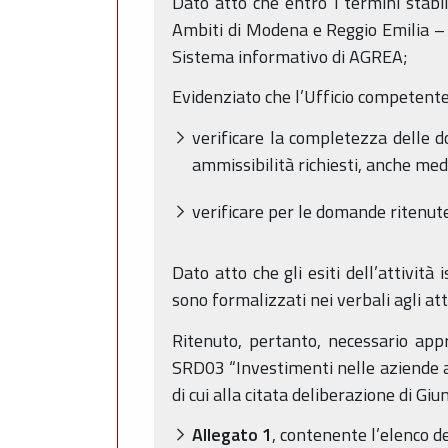
Dato atto che entro i termini stabi
Ambiti di Modena e Reggio Emilia –
Sistema informativo di AGREA;
Evidenziato che l’Ufficio competent
verificare la completezza delle d
ammissibilità richiesti, anche medi
verificare per le domande ritenut
Dato atto che gli esiti dell’attivit
sono formalizzati nei verbali agli att
Ritenuto, pertanto, necessario app
SRD03 “Investimenti nelle aziende agri
di cui alla citata deliberazione di G
Allegato 1
, contenente l’elenco d