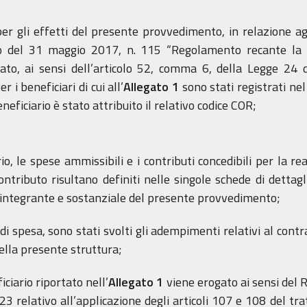
e per gli effetti del presente provvedimento, in relazione a
o del 31 maggio 2017, n. 115 “Regolamento recante la d
Stato, ai sensi dell’articolo 52, comma 6, della Legge 24
r i beneficiari di cui all’
Allegato 1
sono stati registrati nel
eficiario è stato attribuito il relativo codice COR;
io, le spese ammissibili e i contributi concedibili per la r
contributo risultano definiti nelle singole schede di dettag
e integrante e sostanziale del presente provvedimento;
i spesa, sono stati svolti gli adempimenti relativi al contra
 della presente struttura;
ciario riportato nell’
Allegato 1
viene erogato ai sensi del
 relativo all’applicazione degli articoli 107 e 108 del tr