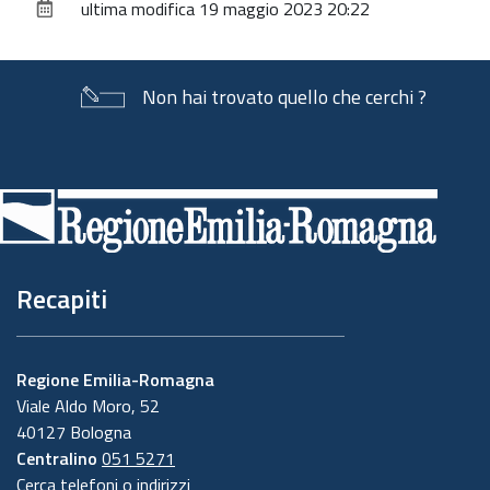
ultima modifica
19 maggio 2023 20:22
documento
Non hai trovato quello che cerchi ?
Piè
di
pagina
Recapiti
Regione Emilia-Romagna
Viale Aldo Moro, 52
40127 Bologna
Centralino
051 5271
Cerca telefoni o indirizzi