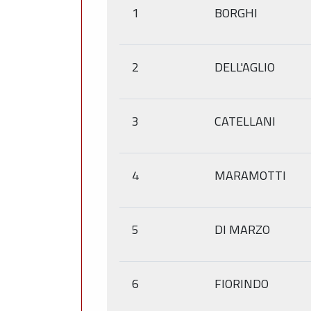
1
BORGHI
2
DELL'AGLIO
3
CATELLANI
4
MARAMOTTI
5
DI MARZO
6
FIORINDO