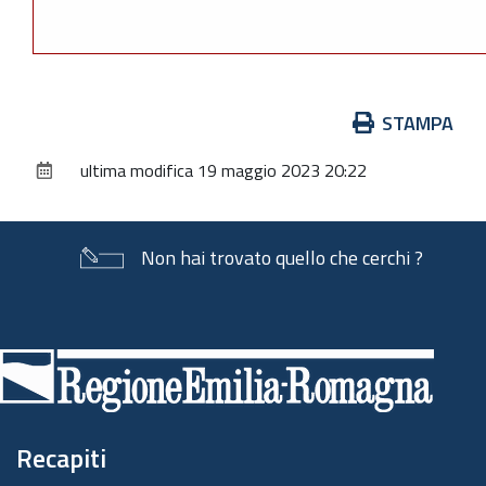
Azioni
STAMPA
sul
ultima modifica
19 maggio 2023 20:22
documento
Non hai trovato quello che cerchi ?
Piè
di
pagina
Recapiti