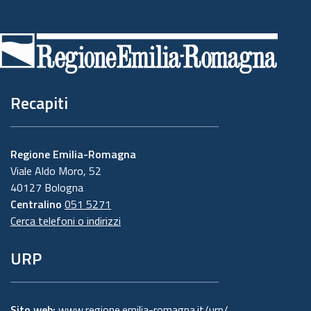
Piè
di
pagina
Recapiti
Regione Emilia-Romagna
Viale Aldo Moro, 52
40127 Bologna
Centralino
051 5271
Cerca telefoni o indirizzi
URP
Sito web:
www.regione.emilia-romagna.it/urp/